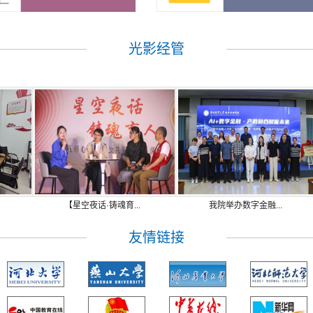
光影经管
【星空夜话·铸魂育...
我院举办数字金融...
友情链接