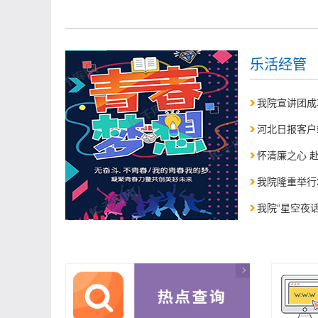
乐活经管
我院宣讲团成功
河北日报客户
怀清廉之心 赴
我院隆重举行
我院“星空夜话