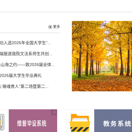
更多
入选2026年全国大学生“...
端报道我院文法系师生共创...
山海之约——致2026届全体...
2026届大学生毕业典礼
·铸魂育人”第二场暨第二...