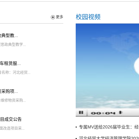
校园视频
更多
型教...
政典型教学...
车租赁服...
目名称：河北经贸...
购项...
修物资采购...
目成交公告
专属MV送给2026届毕业生：
改造项目采...
河北经贸大学经济管理学院20